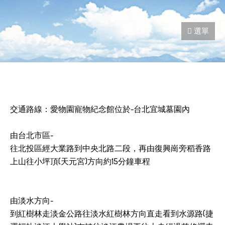
交通路線：愛物園寵物紀念館位於-台北宜城墓園內
由台北市區-
往北投區經大業路到中央北路二段，再由復興崗旁稻香路
上山往小坪頂(天元宮)方向約15分鐘車程
由淡水方向-
到紅樹林走淡金公路往淡水紅樹林方向直走看到水源路(捷