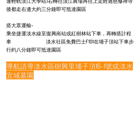
運輕軌淡江大學站)右轉往淡江農場再往上走經過慈修禪寺
後都走右邊大約三分鐘即可抵達園區
搭大眾運輸-
乘坐捷運淡水線至復興崗站或紅樹林站下車，再轉搭計程
車
淡水社區免費巴士F101在埔子頂站下車步
行約八分鐘即可抵達園區
導航請導淡水區樹興里埔子頂16-1號或淡水
宜城墓園