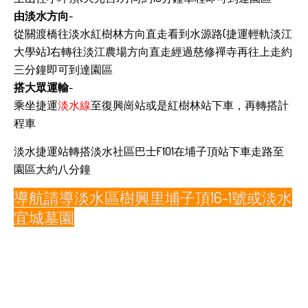
由淡水方向
-
從關渡橋往淡水紅樹林方向直走看到水源路(捷運輕軌淡江
大學站)右轉往淡江農場方向直走經過慈修禪寺再往上走約
三分鐘即可到達園區
搭大眾運輸
-
乘坐捷運
淡水線
至復興崗站或是紅樹林站下車，再轉搭計
程車
淡水捷運站轉搭淡水社區巴士F101在埔子頂站下車走路至
園區大約八分鐘
導航請導淡水區樹興里埔子頂16-1號或淡水
宜城墓園