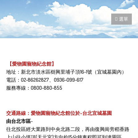
【愛物園寵物紀念館】
地址：新北市淡水區樹興里埔子頂16-1號（宜城墓園內）
電話：02-86262827、
0936-099-617
服務專線：0800-880-855
交通路線：愛物園寵物紀念館位於-台北宜城墓園
由台北市區
-
往北投區經大業路到中央北路二段，再由復興崗旁稻香路
上山往小坪頂(天元宮)方向約15分鐘車程即可到達園區