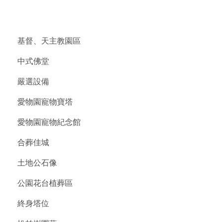
基督、天主教園區
中式佛堂
嚴選設備
愛物園寵物寶塔
愛物園寵物紀念館
合葬佳城
土地公石像
公園花台植葬區
終身塔位