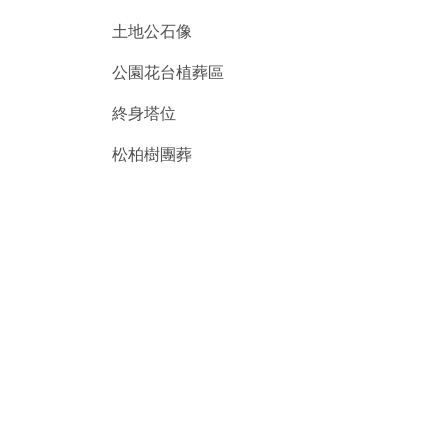
土地公石像
公園花台植葬區
終身塔位
松柏樹團葬