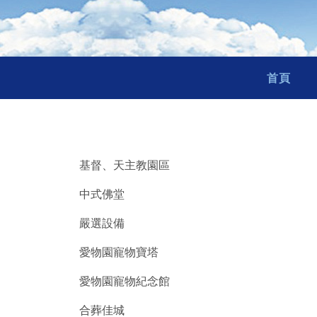
首頁
基督、天主教園區
中式佛堂
嚴選設備
愛物園寵物寶塔
愛物園寵物紀念館
合葬佳城