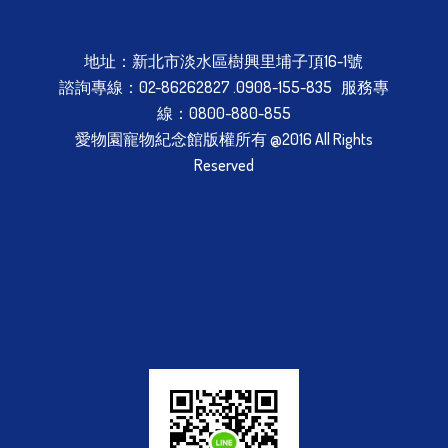
地址：新北市淡水區樹興里埔子頂16-1號
諮詢專線：02-86262827 .0908-155-835 服務專
線：0800-880-855
愛物園寵物紀念館版權所有 @2016 All Rights
Reserved